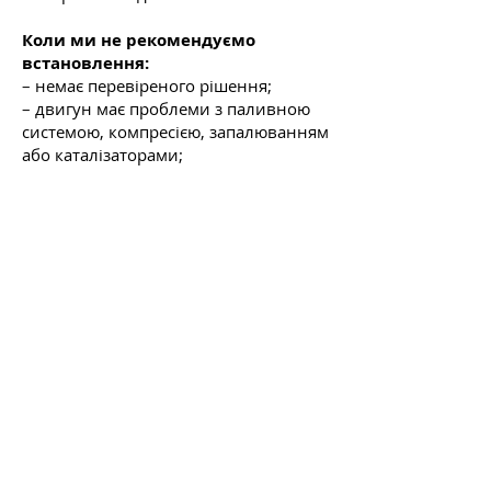
Коли ми не рекомендуємо
встановлення:
– немає перевіреного рішення;
– двигун має проблеми з паливною
системою, компресією, запалюванням
або каталізаторами;
– власник очікує “100% газу” там, де
це технічно недоцільно;
– автомобіль експлуатується в
режимах, які постійно перевищують
теплові можливості системи.
Контакти
ГБО ТЕХНОЛОГІЇ
Київ, Павла Усенка 8
+38 098 515 8080