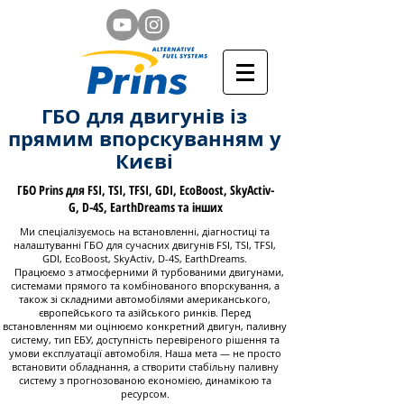
ГБО для двигунів із
прямим впорскуванням у
Києві
ГБО Prins для FSI, TSI, TFSI, GDI, EcoBoost, SkyActiv-
G, D-4S, EarthDreams та інших
Ми спеціалізуємось на встановленні, діагностиці та
налаштуванні ГБО для сучасних двигунів FSI, TSI, TFSI,
GDI, EcoBoost, SkyActiv, D-4S, EarthDreams.
Працюємо з атмосферними й турбованими двигунами,
системами прямого та комбінованого впорскування, а
також зі складними автомобілями американського,
європейського та азійського ринків. Перед
встановленням ми оцінюємо конкретний двигун, паливну
систему, тип ЕБУ, доступність перевіреного рішення та
умови експлуатації автомобіля. Наша мета — не просто
встановити обладнання, а створити стабільну паливну
систему з прогнозованою економією, динамікою та
ресурсом.