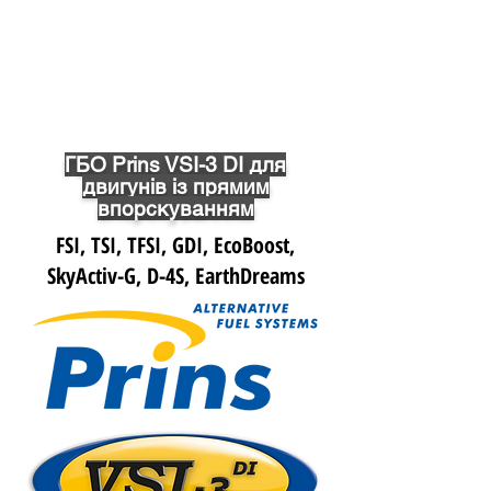
ГБО Prins VSI-3 DI для
двигунів із прямим
впорскуванням
FSI, TSI, TFSI, GDI, EcoBoost,
SkyActiv-G, D-4S, EarthDreams