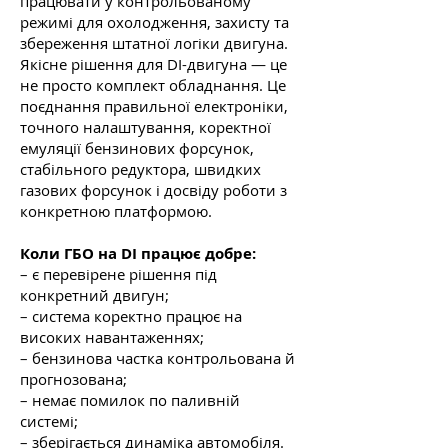
працювати у контрольованому
режимі для охолодження, захисту та
збереження штатної логіки двигуна.
Якісне рішення для DI-двигуна — це
не просто комплект обладнання. Це
поєднання правильної електроніки,
точного налаштування, коректної
емуляції бензинових форсунок,
стабільного редуктора, швидких
газових форсунок і досвіду роботи з
конкретною платформою.
Коли ГБО на DI працює добре:
– є перевірене рішення під
конкретний двигун;
– система коректно працює на
високих навантаженнях;
– бензинова частка контрольована й
прогнозована;
– немає помилок по паливній
системі;
– зберігається динаміка автомобіля.